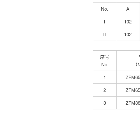
No.
A
Ⅰ
102
Ⅱ
102
序号
No.
（M
1
ZFM65
2
ZFM65
3
ZFM88