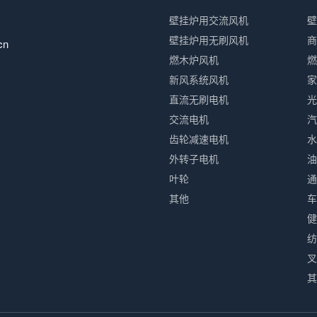
壁挂炉用交流风机
壁
壁挂炉用无刷风机
商
cn
燃木炉风机
燃
新风系统风机
家
直流无刷电机
光
交流电机
汽
齿轮减速电机
水
外转子电机
油
叶轮
通
其他
车
健
纺
叉
其