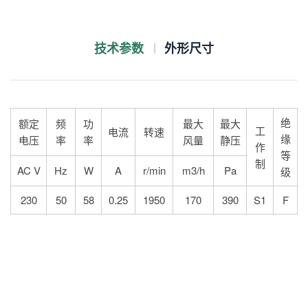
技术参数
外形尺寸
绝
额定
频
功
最大
最大
工
电流
转速
缘
电压
率
率
风量
静压
作
等
制
AC V
Hz
W
A
r/min
m3/h
Pa
级
230
50
58
0.25
1950
170
390
S1
F